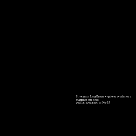
Si te gusta LangGuessr y quieres ayudarnos a
mantener este sitio,
podrías apoyarnos en
Ko-fi
?