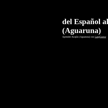
del Español a
(Aguaruna)
Aprender Awajún (Aguaruna) con
LangGuessr